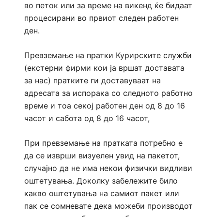
во петок или за време на викенд ќе бидаат
процесирани во првиот следен работен
ден.
Превземање на пратки Курирските служби
(екстерни фирми кои ја вршат доставата
за нас) пратките ги доставуваат на
адресата за испорака со следното работно
време и тоа секој работен ден од 8 до 16
часот и сабота од 8 до 16 часот,
При превземање на пратката потребно е
да се изврши визуелен увид на пакетот,
случајно да не има некои физички видливи
оштетувања. Доколку забележите било
какво оштетувања на самиот пакет или
пак се сомневате дека можеби производот