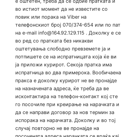
е оштетен, треба да се одбие пратката и
во истиот момент да не известите со
повик или порака на Viber на
телефонскиот број 070/374-654 или по пат
на e-mail info@164.92.129.115 . Доколку е се
во ред со пратката без никакви
оштетувања слободно превземете ја и
потпишете се на испратницата која ќе ви
ја приложи курирот. Секоја пратка има
испратница во два примерока. Вообичаена
пракса е доколку курирот не ве пронајде
на назначената адреса, ќе треба да ве
исконтактира на телефон-контакт кој сте
го посочиле при креирање на нарачката и
да се направи договор за нов термин за
испорака на нарачката. Доколку и во тој
случај повторно не ве пронајде на
посочената адреса нарачката се враќа кај