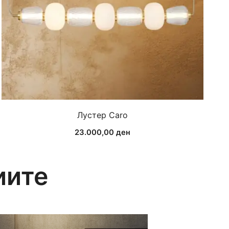
Лустер Caro
23.000,00
ден
иите