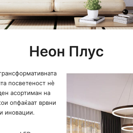
Неон Плус
 трансформативната
та посветеност нè
ден асортиман на
кои опфаќаат врвни
и иновации.