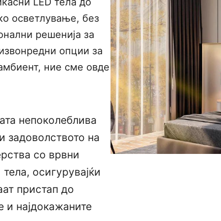
икасни LED тела до
ко осветлување, без
онални решенија за
извонредни опции за
амбиент, ние сме овде
шата непоколеблива
 и задоволството на
ерства со врвни
 тела, осигурувајќи
аат пристап до
е и најдокажаните