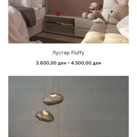
Лустер Fluffy
Price
3.600,00
ден
–
4.500,00
ден
range:
н
3.600,00 ден
through
4.500,00 ден