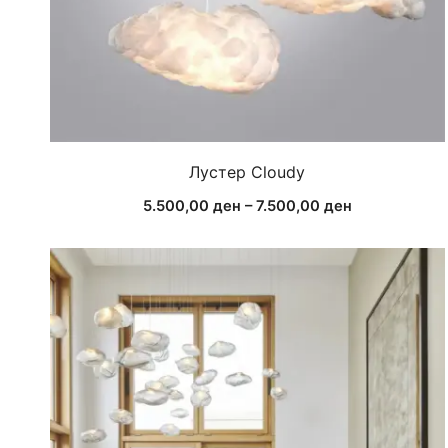
Лустер Cloudy
Price
5.500,00
ден
–
7.500,00
ден
range:
5.500,00 де
through
7.500,00 ден