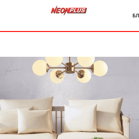
Б
NeonPlus