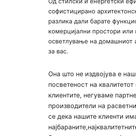
Од стилски и енергетски еф
софистицирано архитектонс
разлика дали барате функци
комерцијални простори или 
осветлување на домашниот 
за вас.
Она што не издвојува е на
посветеност на квалитетот
клиентите, негуваме партн
производители на расветни
се дека нашите клиенти им
најбараните,најквалитетнит