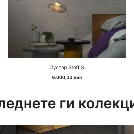
Лустер Steff S
9.000,00
ден
леднете ги колекц