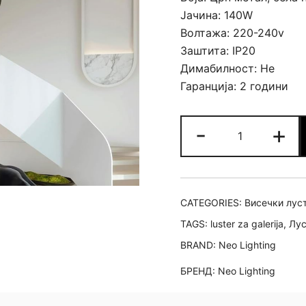
Јачина: 140W
Волтажа: 220-240v
Заштита: IP20
Димабилност: Не
Гаранција: 2 години
Лустер
-
+
Elmo
quantity
CATEGORIES:
Висечки лус
TAGS:
luster za galerija
,
Лус
BRAND:
Neo Lighting
БРЕНД:
Neo Lighting