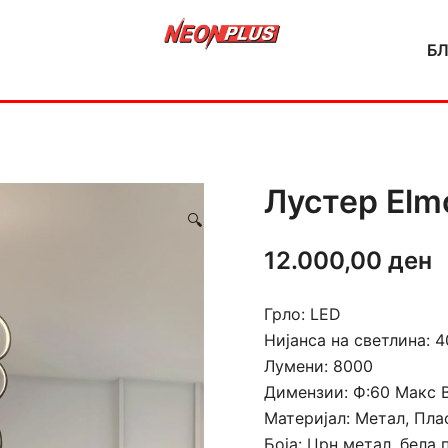
Б
NeonPlus
Лустер Elm
🔍
12.000,00
ден
Грло: LED
Нијанса на светлина: 
Лумени: 8000
Димензии: Ф:60 Макс 
Материјал: Метал, Пла
Боја: Црн метал, бела 