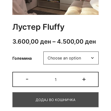
Лустер Fluffy
Price
3.600,00
ден
–
4.500,00
ден
rang
Големина
3.60
thro
Лустер
-
+
4.50
Fluffy
quantity
ДОДАЈ ВО КОШНИЧКА