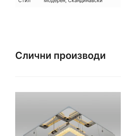
Стил
Модерен, Скандинавски
Слични производи