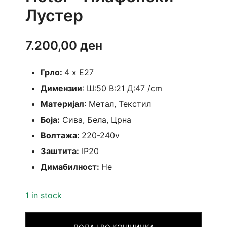
Лустер
7.200,00
ден
Грло:
4 x E27
Димензии
: Ш:50 В:21 Д:47 /cm
Материјал
: Метал, Текстил
Боја:
Сива, Бела, Црна
Волтажа:
220-240v
Заштита:
IP20
Димабилност:
Не
1 in stock