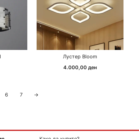
l
Лустер Bloom
н
4.000,00
ден
6
7
→
ме
Како да купите?