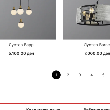
Лустер Bapp
Лустер Barne
5.100,00
ден
7.000,00
де
1
2
3
4
5
Каде може да не
Работно вре