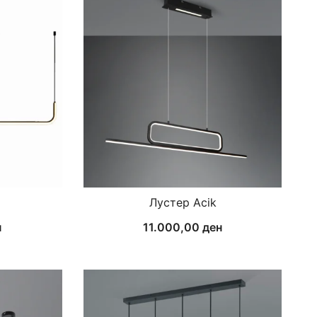
Лустер Acik
н
11.000,00
ден