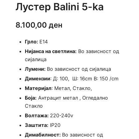
Лустер Balini 5-ka
8.100,00
ден
Грло:
E14
Нијанса на светлина:
Во зависност од
сијалица
Лумени:
Во зависност од сијалица
Димензии
: Д: 100, Ш: 16cm B: 150 /cm
Материјал
: Метал, Стакло,
Боја:
Антрацит метал , Огледално
Стакло
Волтажа:
220-240v
Заштита:
IP20
Димабилност:
Во зависност од