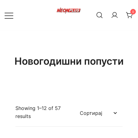
Skip
to
0
content
NeonPlus
Новогодишни попусти
Showing 1–12 of 57
results