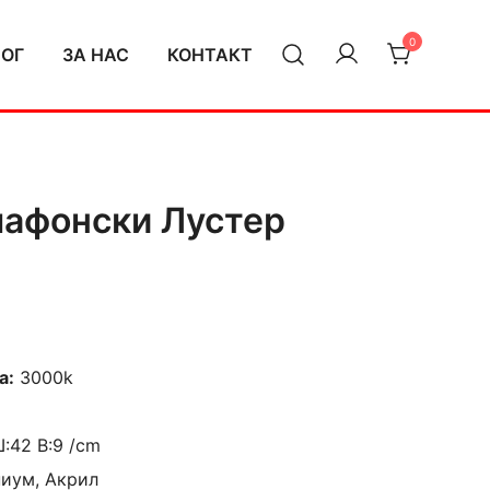
0
ЛОГ
ЗА НАС
КОНТАКТ
лафонски Лустер
а:
3000k
Ш:42 В:9 /cm
ниум, Акрил