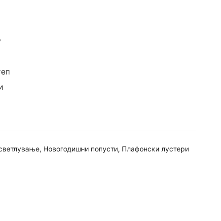
v
теп
и
светлување
,
Новогодишни попусти
,
Плафонски лустери