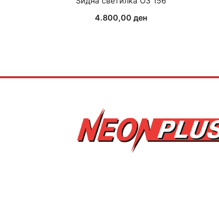
Ѕидна светилка ОЗ 156
4.800,00
ден