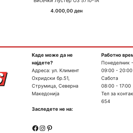
Висечки Лустер ОЗ 5710-1А
4.000,00
ден
Каде може да не
Работно вре
најдете?
Понеделник 
Адреса:
ул. Климент
09:00 - 20:00
Охридски бр.51,
Сабота
Струмица, Северна
08:00 - 17:00
Македонија
Тел за конта
654
Заследете не на:
Facebook
Instagram
Pinterest