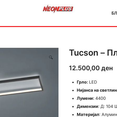
Б
NeonPlus
Tucson – П
🔍
12.500,00
ден
Грло:
LED
Нијанса на светлин
Лумени:
4400
Димензии
: Д: 104 
Материјал
: Алуми