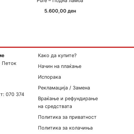
Pure – Подна ламба
5.600,00
ден
ме
Како да купите?
- Петок
Начин на плаќање
Испорака
Рекламација / Замена
кт:
070 374
Враќање и рефундирање
на средствата
Политика за приватност
Политика за колачиња