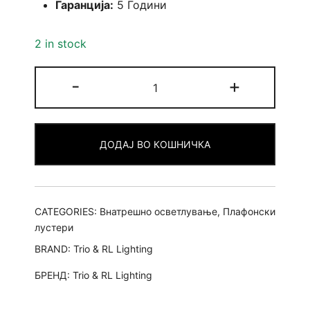
Гаранција:
5 Години
2 in stock
Route
-
+
-
Плафонски
Лустер
ДОДАЈ ВО КОШНИЧКА
quantity
CATEGORIES:
Внатрешно осветлување
,
Плафонски
лустери
BRAND:
Trio & RL Lighting
БРЕНД:
Trio & RL Lighting