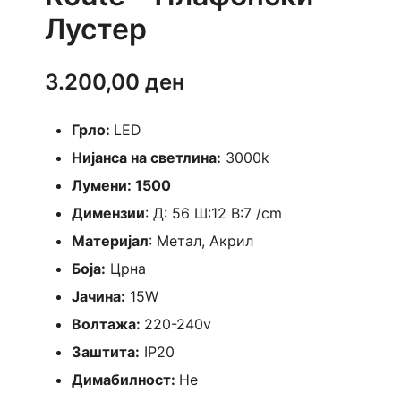
Лустер
3.200,00
ден
Грло:
LED
Нијанса на светлина:
3000k
Лумени: 1500
Димензии
: Д: 56 Ш:12 В:7 /cm
Материјал
: Метал, Акрил
Боја:
Црна
Јачина:
15W
Волтажа:
220-240v
Заштита:
IP20
Димабилност:
Не