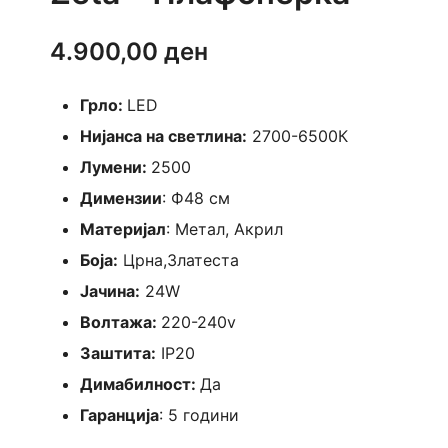
4.900,00
ден
Грло:
LED
Нијанса на светлина:
2700-6500К
Лумени:
2500
Димензии
: Ф48 см
Материјал
: Метал, Акрил
Боја:
Црна,Златеста
Јачина:
24W
Волтажа:
220-240v
Заштита:
IP20
Димабилност:
Да
Гаранција
: 5 години