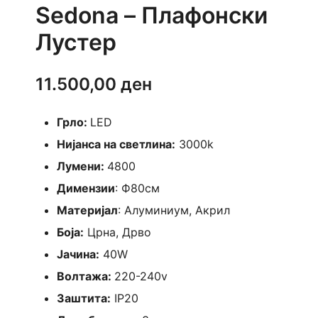
Sedona – Плафонски
Лустер
11.500,00
ден
Грло:
LED
Нијанса на светлина:
3000k
Лумени:
4800
Димензии
: Ф80см
Материјал
: Алуминиум, Акрил
Боја:
Црна, Дрво
Јачина:
40W
Волтажа:
220-240v
Заштита:
IP20