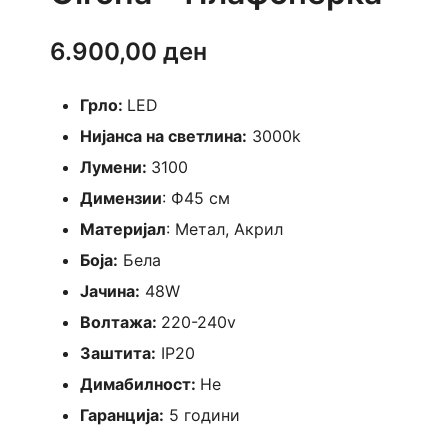
6.900,00
ден
Грло:
LED
Нијанса на светлина:
3000k
Лумени:
3100
Димензии
: Ф45 см
Материјал
: Метал, Акрил
Боја:
Бела
Јачина:
48W
Волтажа:
220-240v
Заштита:
IP20
Димабилност:
Не
Гаранција:
5 години