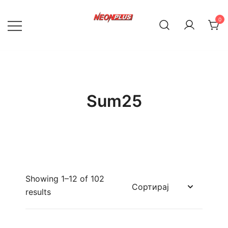
Skip
to
0
content
NeonPlus
Sum25
Showing 1–12 of 102
results