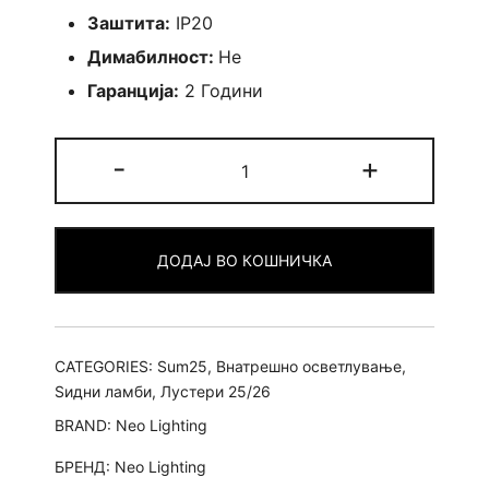
Заштита:
IP20
Димабилност:
Не
Гаранција:
2 Години
Ѕидна
-
+
Sti-
Brass
80
ДОДАЈ ВО КОШНИЧКА
quantity
CATEGORIES:
Sum25
,
Внатрешно осветлување
,
Ѕидни ламби
,
Лустери 25/26
BRAND:
Neo Lighting
БРЕНД:
Neo Lighting