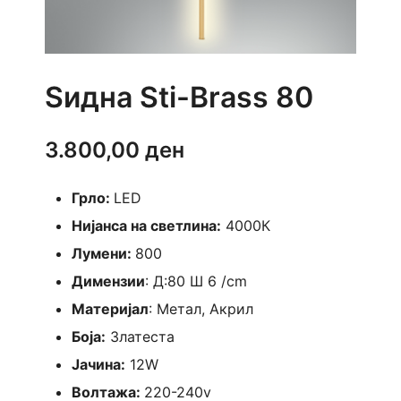
Ѕидна Sti-Brass 80
3.800,00
ден
Грло:
LED
Нијанса на светлина:
4000К
Лумени:
800
Димензии
: Д:80 Ш 6 /cm
Материјал
: Метал, Акрил
Боја:
Златеста
Јачина:
12W
Волтажа:
220-240v