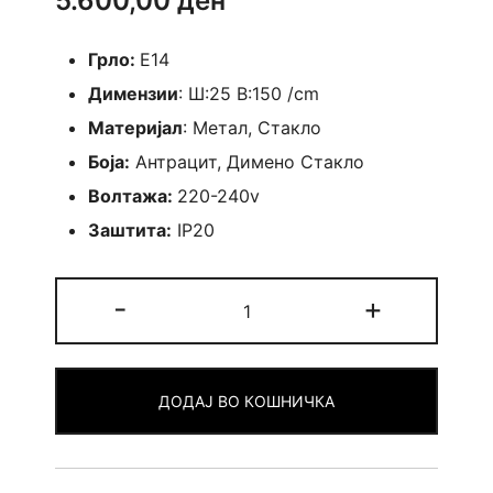
5.600,00
ден
Грло:
Е14
Димензии
: Ш:25 В:150 /cm
Материјал
: Метал, Стакло
Боја:
Антрацит, Димено Стакло
Волтажа:
220-240v
Заштита:
IP20
Pure
-
+
-
Подна
ламба
ДОДАЈ ВО КОШНИЧКА
quantity