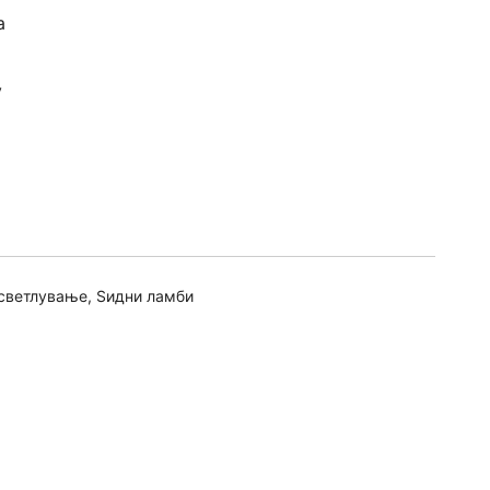
а
v
светлување
,
Ѕидни ламби