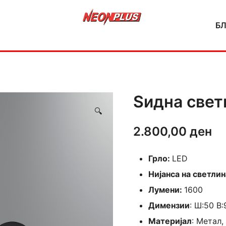
Б
NeonPlus
Ѕидна свет
🔍
2.800,00
ден
Грло:
LED
Нијанса на светлин
Лумени:
1600
Димензии
: Ш:50 В:
Материјал
: Метал,