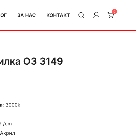
0
ЛОГ
ЗА НАС
КОНТАКТ
илка ОЗ 3149
а:
3000k
9 /cm
 Акрил