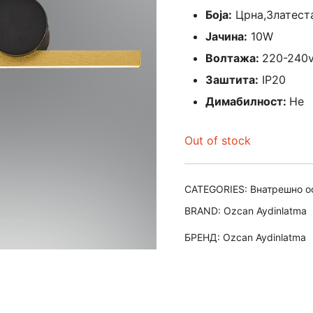
Боја:
Црна,Златест
Јачина:
10W
Волтажа:
220-240
Заштита:
IP20
Димабилност:
Не
Out of stock
CATEGORIES:
Внатрешно о
BRAND:
Ozcan Aydinlatma
БРЕНД:
Ozcan Aydinlatma