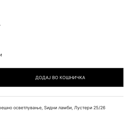
v
и
ДОДАЈ ВО КОШНИЧКА
решно осветлување
,
Ѕидни ламби
,
Лустери 25/26