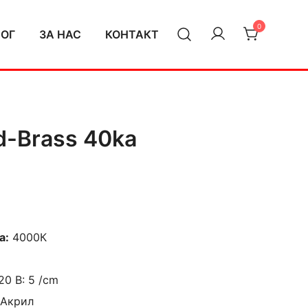
0
ЛОГ
ЗА НАС
КОНТАКТ
-Brass 40ka
а:
4000К
20 В: 5 /cm
 Акрил