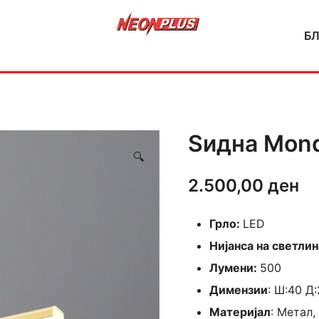
Б
NeonPlus
Ѕидна Mond
🔍
2.500,00
ден
Грло:
LED
Нијанса на светлин
Лумени:
500
Димензии
: Ш:40 Д:
Материјал
: Метал,