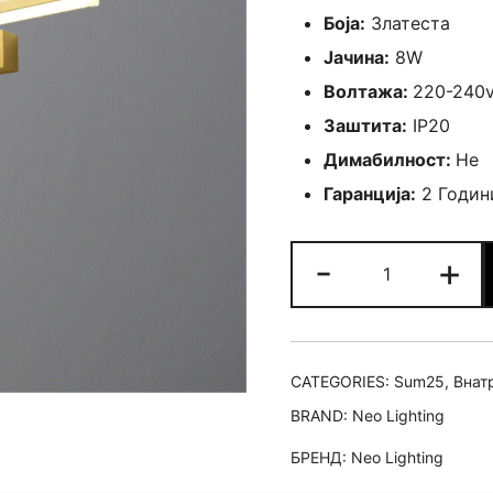
Боја:
Златеста
Јачина:
8W
Волтажа:
220-240
Заштита:
IP20
Димабилност:
Не
Гаранција:
2 Годин
Ѕидна
-
+
Mond-
Brass
40ka
quantity
CATEGORIES:
Sum25
,
Внат
BRAND:
Neo Lighting
БРЕНД:
Neo Lighting