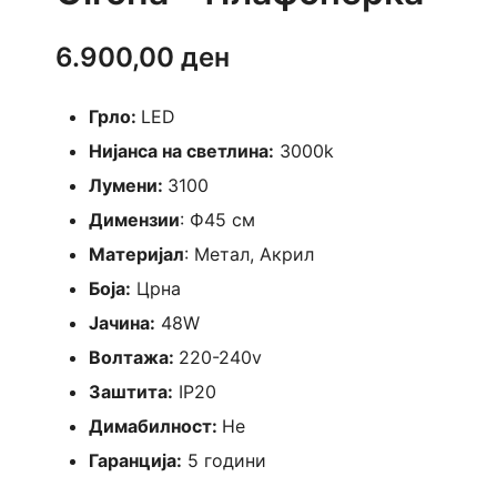
6.900,00
ден
Грло:
LED
Нијанса на светлина:
3000k
Лумени:
3100
Димензии
: Ф45 см
Материјал
: Метал, Акрил
Боја:
Црна
Јачина:
48W
Волтажа:
220-240v
Заштита:
IP20
Димабилност:
Не
Гаранција:
5 години