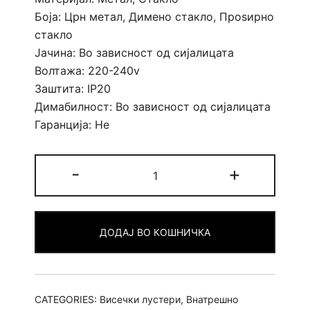
Боја: Црн метал, Димено стакло, Проѕирно
стакло
Јачина: Во зависност од сијалицата
Волтажа: 220-240v
Заштита: IP20
Димабилност: Во зависност од сијалицата
Гаранција: Не
Лустер
-
+
Steff
XL
quantity
ДОДАЈ ВО КОШНИЧКА
CATEGORIES:
Висечки лустери
,
Внатрешно