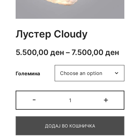
Лустер Cloudy
Price
5.500,00
ден
–
7.500,00
ден
range
Големина
5.500
throu
Лустер
-
+
7.500
Cloudy
quantity
ДОДАЈ ВО КОШНИЧКА