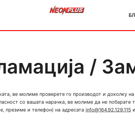
Б
NeonPlus
ламација / За
ката, ве молиме проверете го производот и доколку н
гласност со вашата нарачка, ве молиме да не побарате 
е, презиме и телефон) на адресата
info@164.92.129.115
и