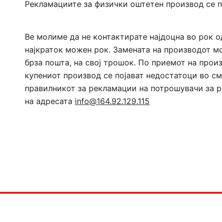
Рекламациите за физички оштетен производ се пр
Ве молиме да не контактирате најдоцна во рок о
најкраток можен рок. Замената на производот мо
брза пошта, на свој трошок. По приемот на прои
купениот производ се појават недостатоци во с
правилникот за рекламации на потрошувачи за ро
на адресата
info@164.92.129.115