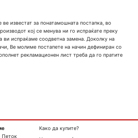
е ве известат за понатамошната постапка, во
роизводот кој се менува ни го испраќате преку
оа ви испраќаме соодветна замена. Доколку на
ачи, Ве молиме постапете на начин дефиниран со
пополнет рекламационен лист треба да го пратите
ме
Како да купите?
- Петок