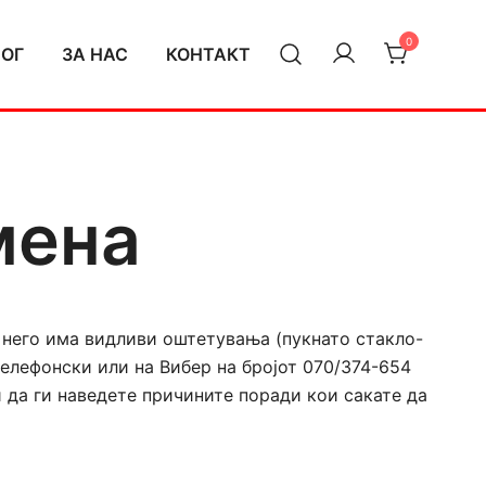
0
ЛОГ
ЗА НАС
КОНТАКТ
мена
а него има видливи оштетувања (пукнато стакло-
телефонски или на Вибер на бројот 070/374-654
 да ги наведете причините поради кои сакате да