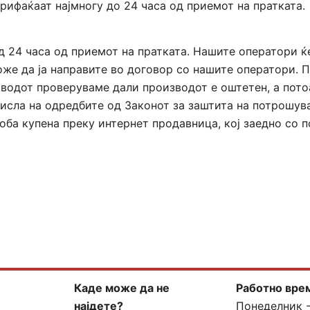
ифаќаат најмногу до 24 часа од приемот на пратката.
д 24 часа од приемот на пратката. Нашите оператори ќ
же да ја направите во договор со нашите оператори. П
зводот проверуваме дали производот е оштетен, а пот
мисла на одредбите од Законот за заштита на потрошув
ба купена преку интернет продавница, кој заедно со 
Каде може да не
Работно вре
најдете?
Понеделник 