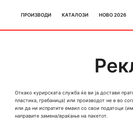
Skip
to
ПРОИЗВОДИ
КАТАЛОЗИ
НОВО 2026
content
Рек
Откако курирската служба ќе ви ја достави прат
пластика, гребаница) или производот не е во со
или да ни испратите емаил со свои податоци (им
направите замена/враќање на пакетот.