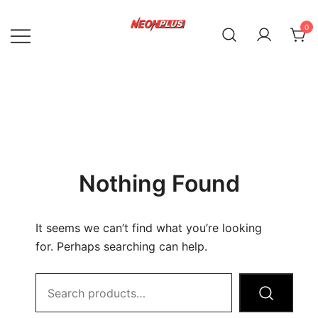
Skip
to
0
content
NeonPlus
Nothing Found
It seems we can’t find what you’re looking
for. Perhaps searching can help.
Search
for: