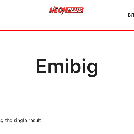
Б
NeonPlus
Emibig
g the single result