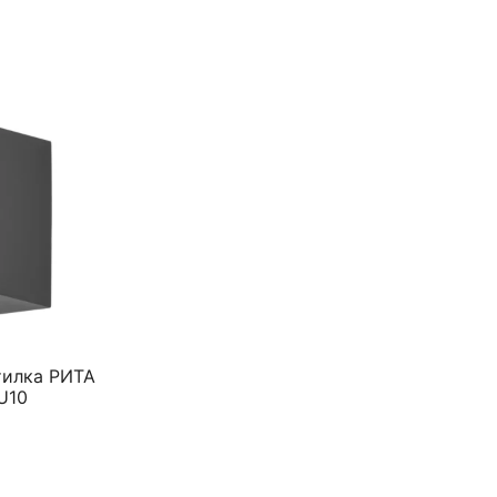
тилка РИТА
U10