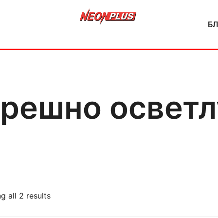
Б
NeonPlus
решно освет
 all 2 results