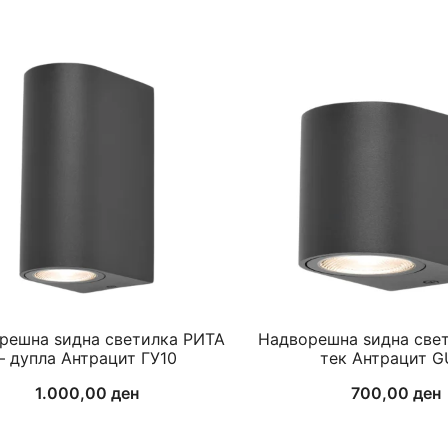
решна ѕидна светилка РИТА
Надворешна ѕидна све
– дупла Антрацит ГУ10
тек Антрацит G
1.000,00
ден
700,00
ден