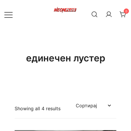
Skip
to
0
content
NeonPlus
единечен лустер
Showing all 4 results