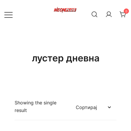
Skip
to
0
content
NeonPlus
лустер дневна
Showing the single
result