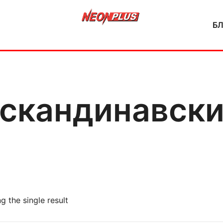
Б
NeonPlus
скандинавск
g the single result