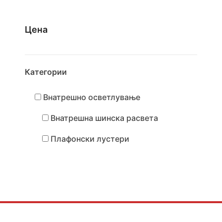
800,00 ден
through
Цена
3.300,00 ден
Категории
Внатрешно осветлување
Внатрешна шинска расвета
Плафонски лустери