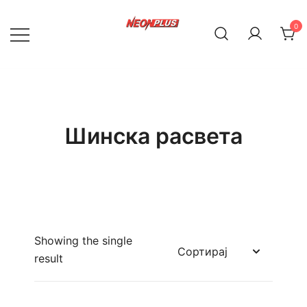
Skip
to
0
content
NeonPlus
Шинска расвета
Showing the single
result