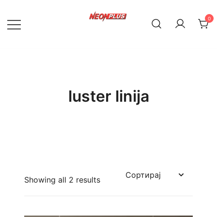
Skip
to
0
content
NeonPlus
luster linija
Showing all 2 results