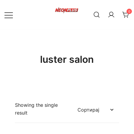
Skip
to
0
content
NeonPlus
luster salon
Showing the single
result