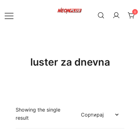
Skip
to
0
content
NeonPlus
luster za dnevna
Showing the single
result