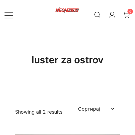
Skip
to
0
content
NeonPlus
luster za ostrov
Showing all 2 results