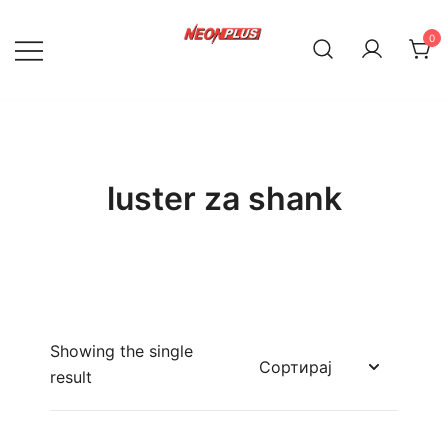
Skip
to
0
content
NeonPlus
luster za shank
Showing the single
result