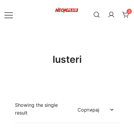
Skip
to
0
content
NeonPlus
lusteri
Showing the single
result