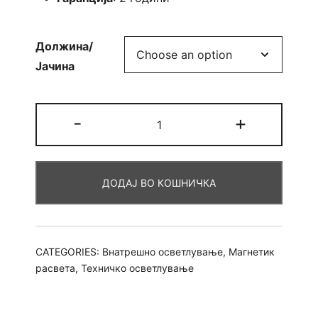
Должина/
Јачина
Магнетик
-
+
елемент
Фил
quantity
ДОДАЈ ВО КОШНИЧКА
CATEGORIES:
Внатрешно осветлување
,
Магнетик
расвета
,
Техничко осветлување