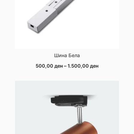
Шина Бела
Price
500,00
ден
–
1.500,00
ден
range:
500,00 ден
through
1.500,00 ден