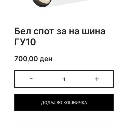
Бел спот за на шина
ГУ10
700,00
ден
Бел
-
+
спот
за
на
ДОДАЈ ВО КОШНИЧКА
шина
ГУ10
quantity