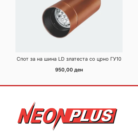
Спот за на шина LD златеста со црно ГУ10
950,00
ден