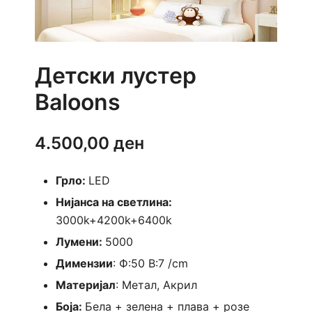
Детски лустер
Baloons
4.500,00
ден
Грло:
LED
Нијанса на светлина:
3000k+4200k+6400k
Лумени:
5000
Димензии
: Ф:50 В:7 /cm
Материјал
: Метал, Акрил
Боја:
Бела + зелена + плава + розе