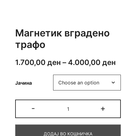
Магнетик вградено
трафо
Price
1.700,00
ден
–
4.000,00
ден
range
Јачина
1.700
throu
Магнетик
-
+
4.000
вградено
трафо
quantity
ДОДАЈ ВО КОШНИЧКА