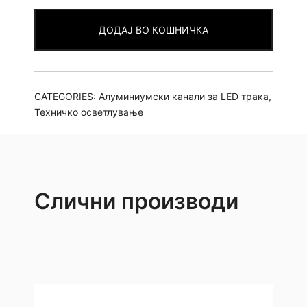
п109
ДОДАЈ ВО КОШНИЧКА
1.7см
2m
quantity
CATEGORIES:
Алуминиумски канали за LED трака
,
Техничко осветлување
Слични производи