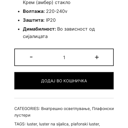
Крем (амбер) стакло
Волтажа:
220-240v
Заштита:
IP20
Димабилност:
Во зависност од
сијалицата
Плафонски
-
+
лустер
Јени
-
ДОДАЈ ВО КОШНИЧКА
2ка
quantity
CATEGORIES:
Внатрешно осветлување
,
Плафонски
лустери
TAGS:
luster
,
luster na sijalica
,
plafonski luster
,