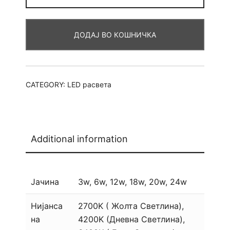
панел
коцка
ДОДАЈ ВО КОШНИЧКА
црна
рамка
quantity
CATEGORY:
LED расвета
Additional information
Јачина
3w, 6w, 12w, 18w, 20w, 24w
Нијанса
2700K ( Жолтa Светлина),
на
4200K (Дневна Светлина),