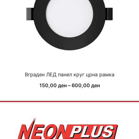
Вграден ЛЕД панел круг црна рамка
Price
150,00
ден
–
600,00
ден
range:
150,00 ден
through
600,00 ден