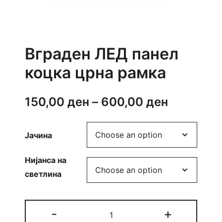
Вграден ЛЕД панел
коцка црна рамка
Price
150,00
ден
–
600,00
ден
range:
Јачина
150,00 д
through
Нијанса на
светлина
600,00 д
Вграден
-
+
ЛЕД