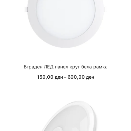
Вграден ЛЕД панел круг бела рамка
Price
150,00
ден
–
600,00
ден
range:
150,00 ден
through
600,00 ден