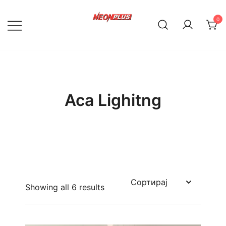
Skip
to
0
content
NeonPlus
Aca Lighitng
Showing all 6 results