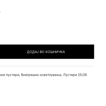
v
ДОДАЈ ВО КОШНИЧКА
чки лустери
,
Внатрешно осветлување
,
Лустери 25/26