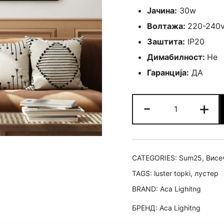
Јачина:
30w
Волтажа:
220-240
Заштита:
IP20
Димабилност:
Не
Гаранција:
ДА
Лустер
-
+
Pearl
Ф80
quantity
CATEGORIES:
Sum25
,
Висе
TAGS:
luster topki
,
лустер
BRAND:
Aca Lighitng
БРЕНД:
Aca Lighitng