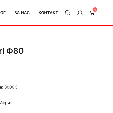
0
ЛОГ
ЗА НАС
КОНТАКТ
rl Ф80
а:
3000K
 Акрил