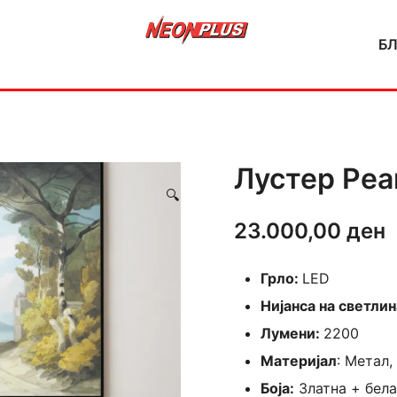
Б
NeonPlus
Лустер Pea
🔍
23.000,00
ден
Грло:
LED
Нијанса на светлин
Лумени:
2200
Материјал
: Метал,
Боја:
Златна + бела