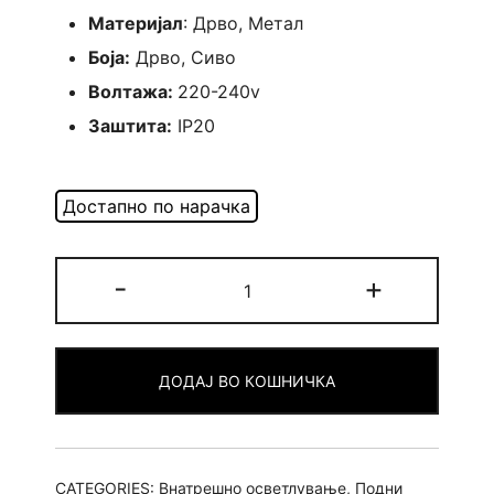
Материјал
: Дрво, Метал
Боја:
Дрво, Сиво
Волтажа:
220-240v
Заштита:
IP20
Delhi
-
+
-
Подна
Ламба
ДОДАЈ ВО КОШНИЧКА
quantity
CATEGORIES:
Внатрешно осветлување
,
Подни