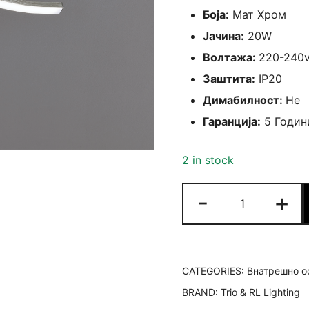
Боја:
Мат Хром
Јачина:
20W
Волтажа:
220-240
Заштита:
IP20
Димабилност:
Не
Гаранција:
5 Годин
2 in stock
Route
-
+
-
Плафонски
Лустер
quantity
CATEGORIES:
Внатрешно о
BRAND:
Trio & RL Lighting