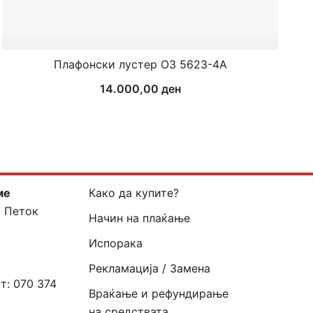
Плафонски лустер ОЗ 5623-4А
14.000,00
ден
ме
Како да купите?
- Петок
Начин на плаќање
Испорака
Рекламација / Замена
кт:
070 374
Враќање и рефундирање
на средствата