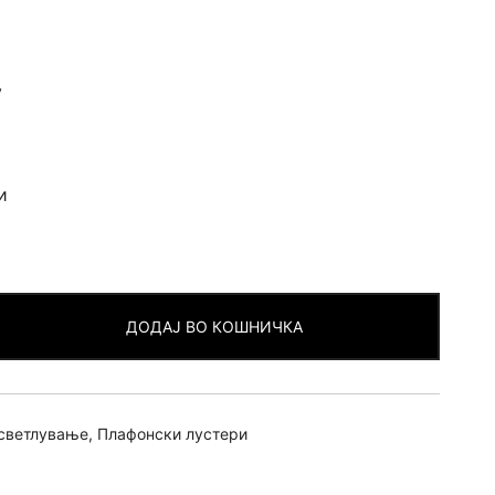
v
и
ДОДАЈ ВО КОШНИЧКА
светлување
,
Плафонски лустери