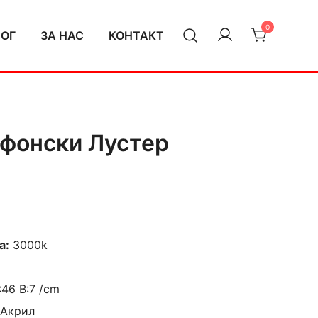
0
ЛОГ
ЗА НАС
КОНТАКТ
афонски Лустер
а:
3000k
:46 В:7 /cm
 Акрил