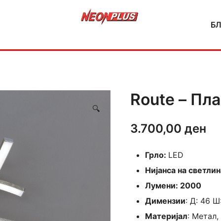
Б
NeonPlus
Route – Пл
🔍
3.700,00
ден
Грло:
LED
Нијанса на светлин
Лумени: 2000
Димензии
: Д: 46 Ш
Материјал
: Метал,