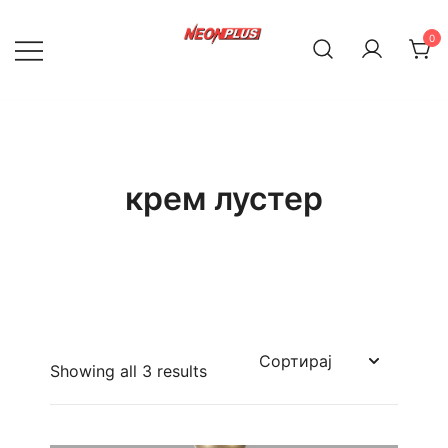
Skip
to
0
content
NeonPlus
крем лустер
Showing all 3 results