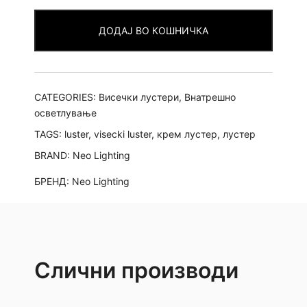
4ка
ДОДАЈ ВО КОШНИЧКА
quantity
CATEGORIES:
Висечки лустери
,
Внатрешно
осветлување
TAGS:
luster
,
visecki luster
,
крем лустер
,
лустер
BRAND:
Neo Lighting
БРЕНД:
Neo Lighting
Слични производи