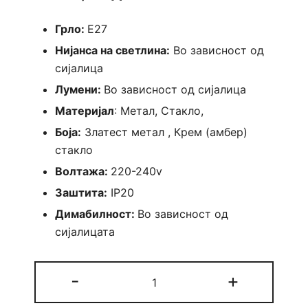
Грло:
E27
Нијанса на светлина:
Во зависност од
сијалица
Лумени:
Во зависност од сијалица
Материјал
: Метал, Стакло,
Боја:
Златест метал , Крем (амбер)
стакло
Волтажа:
220-240v
Заштита:
IP20
Димабилност:
Во зависност од
сијалицата
Лустер
-
+
Банкок
-