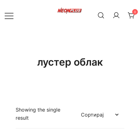
Skip
to
0
content
NeonPlus
лустер облак
Showing the single
result