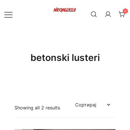
Skip
to
0
content
NeonPlus
betonski lusteri
Showing all 2 results