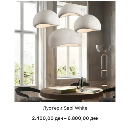
2.400,00 ден
through
6.800,00 ден
Лустери Sabi White
Price
2.400,00
ден
–
6.800,00
ден
range: